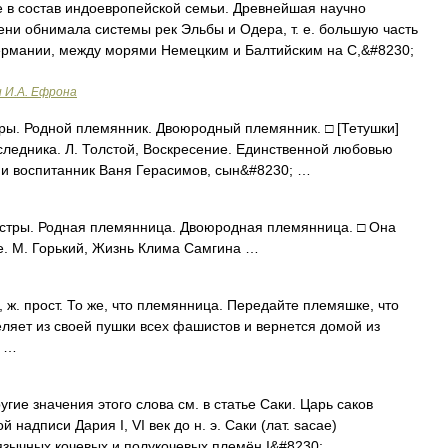
в состав индоевропейской семьи. Древнейшая научно
ни обнимала системы рек Эльбы и Одера, т. е. большую часть
ермании, между морями Немецким и Балтийским на С,&#8230;
и И.А. Ефрона
тры. Родной племянник. Двоюродный племянник. □ [Тетушки]
ледника. Л. Толстой, Воскресение. Единственной любовью
и воспитанник Ваня Герасимов, сын&#8230; …
естры. Родная племянница. Двоюродная племянница. □ Она
е. М. Горький, Жизнь Клима Самгина …
, ж. прост. То же, что племянница. Передайте племяшке, что
еляет из своей пушки всех фашистов и вернется домой из
… …
гие значения этого слова см. в статье Саки. Царь саков
 надписи Дария I, VI век до н. э. Саки (лат. sacae)
язычных кочевых и полукочевых племён I&#8230; …