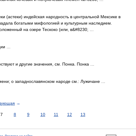
и (астеки) индейская народность в центральной Мексике в
бладала богатыми мифологией и культурным наследием.
оложенный на озере Тескоко (или, в&#8230; …
ции …
ствуют и другие значения, см. Понка. Понка …
мени; о западнославянском народе см.: Лужичане …
дующая
→
7
8
9
10
11
12
13