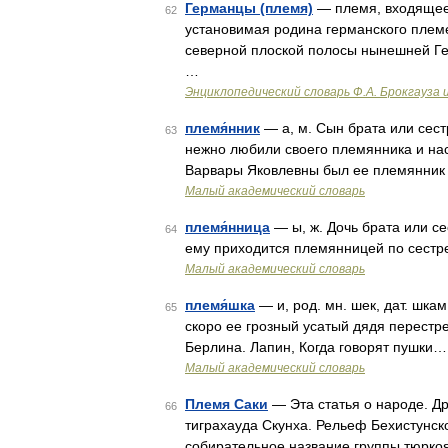
Германцы (племя)
— племя, входящее 
62
установимая родина германского племе
северной плоской полосы нынешней Г
…
Энциклопедический словарь Ф.А. Брокгауза 
племя́нник
— а, м. Сын брата или сес
63
нежно любили своего племянника и нас
Варвары Яковлевны был ее племянник 
Малый академический словарь
племя́нница
— ы, ж. Дочь брата или с
64
ему приходится племянницей по сестр
Малый академический словарь
племя́шка
— и, род. мн. шек, дат. шкам
65
скоро ее грозный усатый дядя перестр
Берлина. Лапин, Когда говорят пушки
Малый академический словарь
Племя Саки
— Эта статья о народе. Дру
66
тиграхауда Скунха. Рельеф Бехистунской
собирательное название группы тюрко