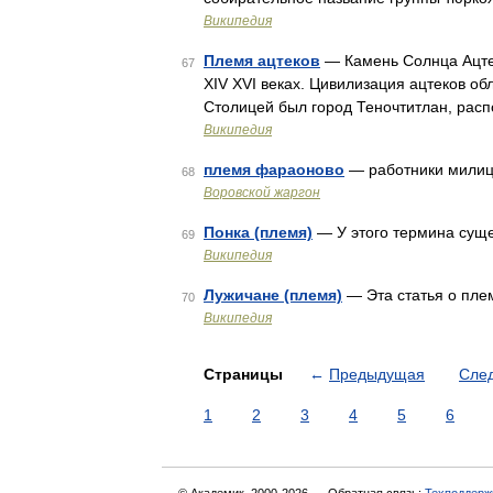
Википедия
Племя ацтеков
— Камень Солнца Ацтек
67
XIV XVI веках. Цивилизация ацтеков о
Столицей был город Теночтитлан, расп
Википедия
племя фараоново
— работники мили
68
Воровской жаргон
Понка (племя)
— У этого термина суще
69
Википедия
Лужичане (племя)
— Эта статья о пле
70
Википедия
Страницы
←
Предыдущая
Сле
1
2
3
4
5
6