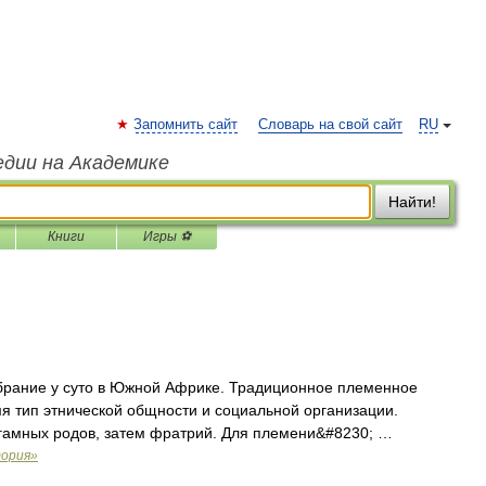
Запомнить сайт
Словарь на свой сайт
RU
едии на Академике
Найти!
Книги
Игры ⚽
рание у суто в Южной Африке. Традиционное племенное
я тип этнической общности и социальной организации.
гамных родов, затем фратрий. Для племени&#8230; …
тория»