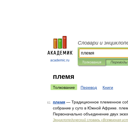
Словари и энциклоп
academic.ru
Толкования
Переводы
племя
Толкование
Перевод
Книги
племя
— Традиционное племенное соб
61
собрание у суто в Южной Африке. плем
Первоначально объединение двух экзо
Энциклопедический словарь «Всемирная ис